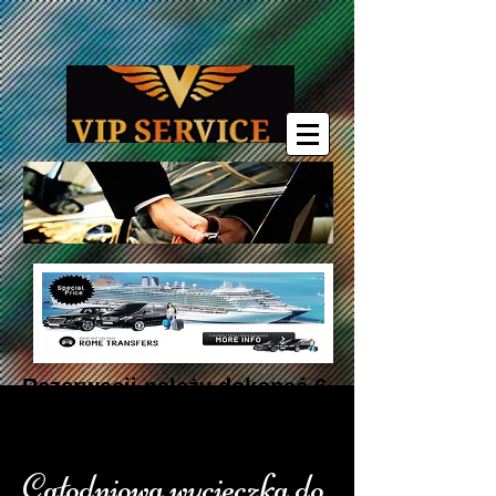
Rezerwacji należy dokonać 6
godzin wcześniej.
Całodniowa wycieczka do