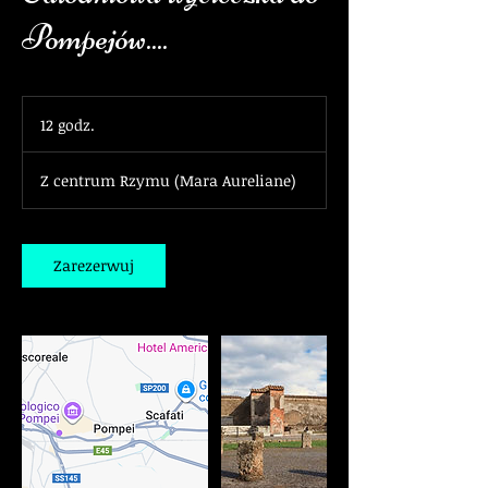
Pompejów....
12 godz.
1
2
g
Z centrum Rzymu (Mara Aureliane)
o
d
z
.
Zarezerwuj