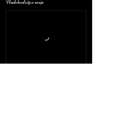
Nadchodzące sesje
Zarezerwuj
Zasady rezygnacji
Annullare o riprogrammare,contattaci
almeno 24 ore in anticipo