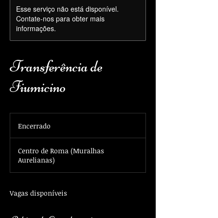
Esse serviço não está disponível.
Contate-nos para obter mais
informações.
Transferência de
Fiumicino
Encerrado
E
n
c
Centro de Roma (Muralhas
e
Aurelianas)
r
r
a
d
Vagas disponíveis
o