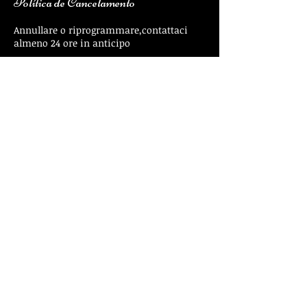
Política de Cancelamento
Annullare o riprogrammare,contattaci
almeno 24 ore in anticipo
Informações de contato
00393937505683
stella@limoservice-roma.com
Via di Bravetta 122, #3, Roma, 00164
© 2016
www.limoservice-Roma.com
P:IVA:
12672911000
- Via di Bravetta 122 Roma
00164 Itália.