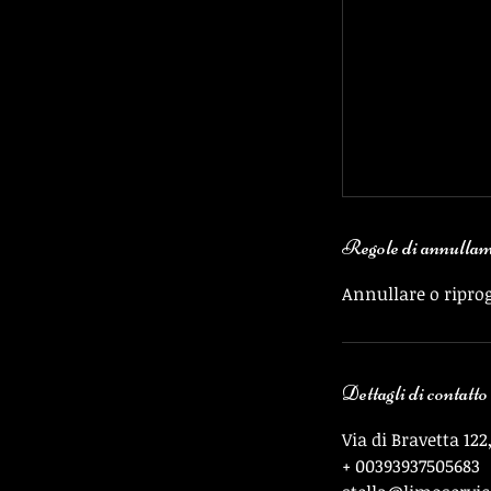
Regole di annulla
Annullare o ripro
Dettagli di contatto
Via di Bravetta 12
+ 00393937505683