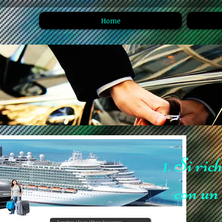
Home
Si rich
con un 