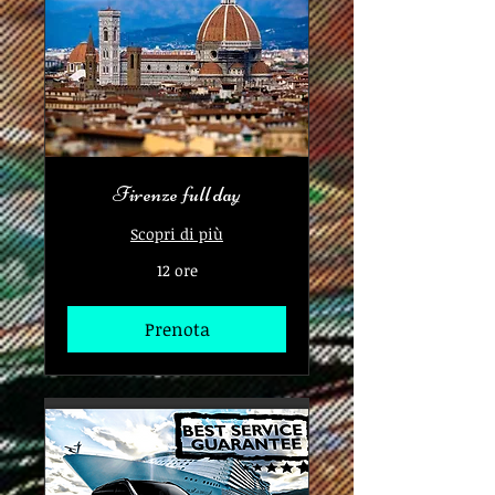
Firenze full day
Scopri di più
12 ore
Prenota