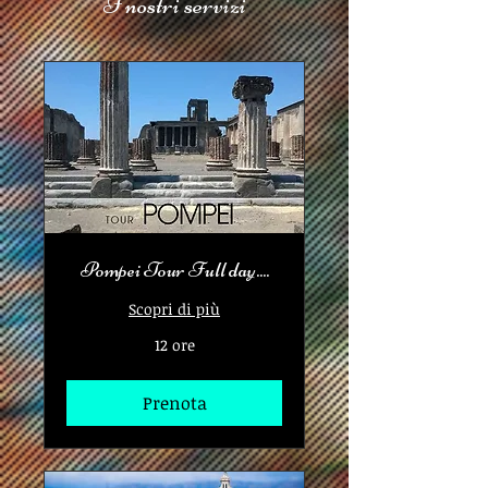
I nostri servizi
Pompei Tour Full day....
Scopri di più
12 ore
Prenota